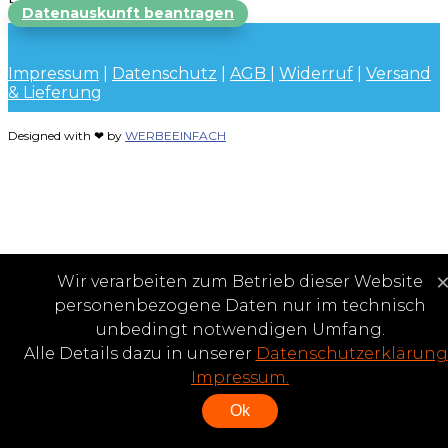
Datenauskunft beantragen
Impressum
|
Datenschutz
|
AGB
|
Widerruf
|
Versand
& Lieferung
Designed with ❤ by
WERBEEINFACH
Wir verarbeiten zum Betrieb dieser Website
personenbezogene Daten nur im technisch
unbedingt notwendigen Umfang.
Alle Details dazu in unserer
Datenschutzerklärung
Impressum.
Ok